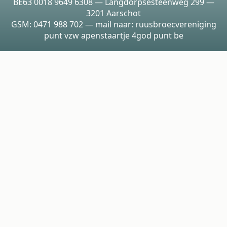
BE63 0018 9649 6308 — Langdorpsesteenweg 299 —
3201 Aarschot
GSM: 0471 988 702 — mail naar: ruusbroecvereniging
punt vzw apenstaartje 4god punt be