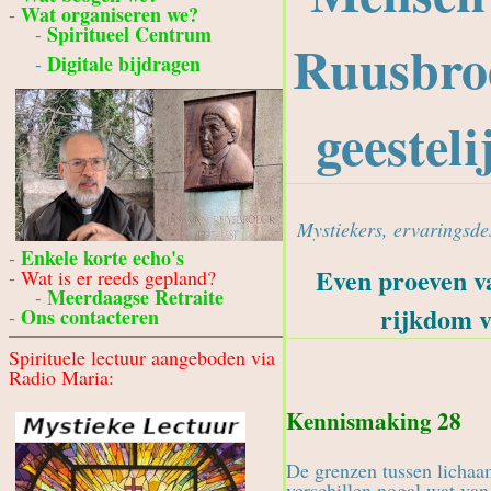
Wat organiseren we?
-
Spiritueel Centrum
-
Ruusbro
Digitale bijdragen
-
geesteli
Mystiekers, ervaringsd
Enkele korte echo's
-
Even proeven va
-
Wat is er reeds gepland?
Meerdaagse Retraite
-
rijkdom v
Ons contacteren
-
Spirituele lectuur aangeboden via
Radio Maria:
Kennismaking 28
De grenzen tussen lichaam
verschillen nogal wat van