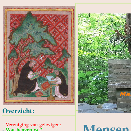
Overzicht:
Mensen 
-
Vereniging van gelovigen:
Wat beogen we?
-