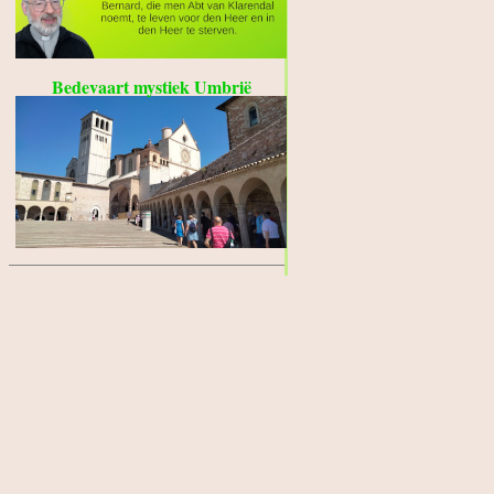
Bedevaart mystiek Umbrië