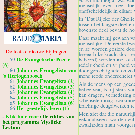
menselijk leven meer doen
onafscheidelijk in elkaar
In "Dat Rijcke der Gheli
tussen het laagste deel en
bovenste deel bevat de ho
Daar maakt hij gewach van
menselijke. De eerste twe
en ze worden gesierd door
-
De laatste nieuwe bijdragen:
begeerlijke kracht door g
De Evangelische Peerle
59
beheerd) worden met of do
(6)
redelijkheid en vrijheid 
Johannes Evangelista van
60
door gerechtigheid en zed
's Hertogenbosch
mens reeds onderscheidt 
Johannes Evangelista (2)
61
Als de mens op een goede
Johannes Evangelista (3)
62
beheersen, is hij sterk v
Johannes Evangelista (4)
63
kan dragen, vernedering o
Johannes Evangelista (5)
64
schepselen mag overkomen, 
Johannes Evangelista (6)
65
krachtige deugdwerken te b
Het geestelijk leven (1)
66
Men ziet dat die natuurlij
Klik hier voor
alle edities van
-
gekanaliseerd worden wil
het programma Mystieke
zwakheden maar voorgeste
Lectuur