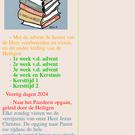
-
Met de advent de komst van
de Heer voorbereiden en vieren,
en dit onder leiding van de
Heiligen
1e week v.d. advent
-
2e week v.d. advent
-
3e week v.d. advent
-
4e week en Kerstmis
-
Kersttijd 1
-
Kersttijd 2
-
-
Veertig dagen 2024
-
Naar het Paasfeest opgaan,
geleid door de Heiligen
Elke zondag vieren we de
verrijzenis van onze Heer Jezus
Christus. De opgang naar Pasen
toe tijdens de hele
veertigdagentijd bevat nog steeds