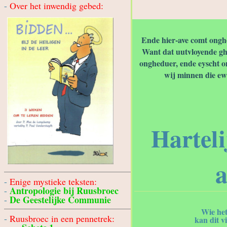
-
Over het inwendig gebed:
Ende hier-ave comt ong
Want dat uutvloyende gh
ongheduer, ende eyscht on
wij minnen die ew
Harteli
a
-
Enige mystieke teksten:
Antropologie bij Ruusbroec
-
De Geestelijke Communie
-
Wie het
-
Ruusbroec in een pennetrek:
kan dit v