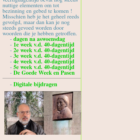
nuttige elementen om tot
bezinning en gebed te komen !
Misschien heb je het geheel reeds
gevolgd, maar dan kan je nog
steeds gevoed worden door
woorden die je hebben getroffen.
dagen na aswoensdag
-
1e week v.d. 40-dagentijd
-
2e week v.d. 40-dagentijd
-
3e week v.d. 40-dagentijd
-
4e week v.d. 40-dagentijd
-
5e week v.d. 40-dagentijd
-
De Goede Week en Pasen
-
Digitale bijdragen
-