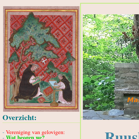
Overzicht:
Ruus
-
Vereniging van gelovigen:
Wat beogen we?
-