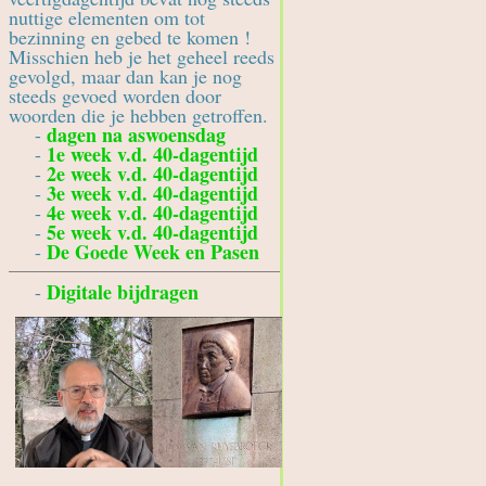
nuttige elementen om tot
bezinning en gebed te komen !
Misschien heb je het geheel reeds
gevolgd, maar dan kan je nog
steeds gevoed worden door
woorden die je hebben getroffen.
dagen na aswoensdag
-
1e week v.d. 40-dagentijd
-
2e week v.d. 40-dagentijd
-
3e week v.d. 40-dagentijd
-
4e week v.d. 40-dagentijd
-
5e week v.d. 40-dagentijd
-
De Goede Week en Pasen
-
Digitale bijdragen
-