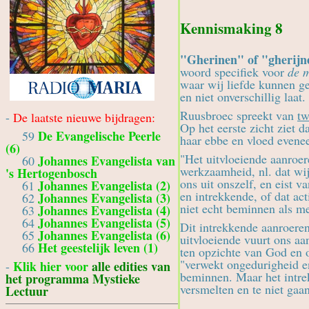
Kennismaking 8
"Gherinen" of "gherijn
woord specifiek voor
de 
waar wij liefde kunnen ge
en niet onverschillig laat.
Ruusbroec spreekt van
tw
-
De laatste nieuwe bijdragen:
Op het eerste zicht ziet d
De Evangelische Peerle
59
haar ebbe en vloed eveneen
(6)
"Het uitvloeiende aanroe
Johannes Evangelista van
60
werkzaamheid, nl. dat wi
's Hertogenbosch
ons uit onszelf, en eist v
Johannes Evangelista (2)
61
en intrekkende, of dat ac
Johannes Evangelista (3)
62
niet echt beminnen als me
Johannes Evangelista (4)
63
Johannes Evangelista (5)
64
Dit intrekkende aanroere
Johannes Evangelista (6)
65
uitvloeiende vuurt ons a
Het geestelijk leven (1)
66
ten opzichte van God en o
"verwekt ongedurigheid e
Klik hier voor
alle edities van
-
beminnen. Maar het intrek
het programma Mystieke
versmelten en te niet gaa
Lectuur