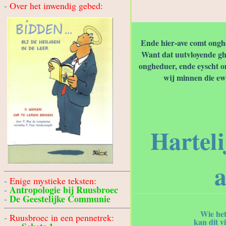
-
Over het inwendig gebed:
Ende hier-ave comt ong
Want dat uutvloyende gh
ongheduer, ende eyscht on
wij minnen die ew
Harteli
a
-
Enige mystieke teksten:
Antropologie bij Ruusbroec
-
De Geestelijke Communie
-
Wie het
-
Ruusbroec in een pennetrek:
kan dit v