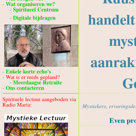
Wat organiseren we?
-
Spiritueel Centrum
-
handelt
Digitale bijdragen
-
myst
aanrak
Enkele korte echo's
-
G
-
Wat is er reeds gepland?
Meerdaagse Retraite
-
Ons contacteren
-
Spirituele lectuur aangeboden via
Radio Maria:
Mystiekers, ervaringsd
Even pro