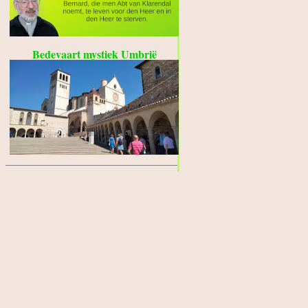
Bedevaart mystiek Umbrië