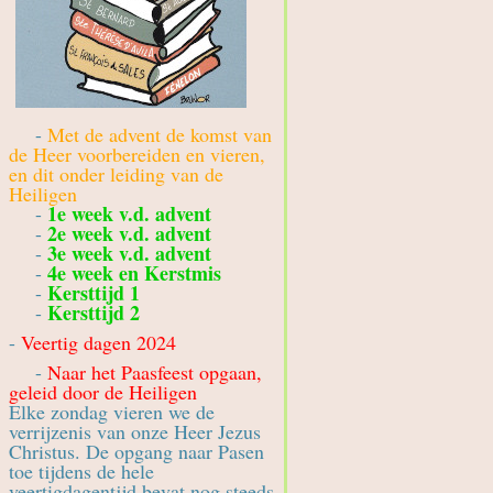
-
Met de advent de komst van
de Heer voorbereiden en vieren,
en dit onder leiding van de
Heiligen
1e week v.d. advent
-
2e week v.d. advent
-
3e week v.d. advent
-
4e week en Kerstmis
-
Kersttijd 1
-
Kersttijd 2
-
-
Veertig dagen 2024
-
Naar het Paasfeest opgaan,
geleid door de Heiligen
Elke zondag vieren we de
verrijzenis van onze Heer Jezus
Christus. De opgang naar Pasen
toe tijdens de hele
veertigdagentijd bevat nog steeds