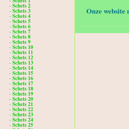
Schets 1
-
Schets 2
-
Onze website m
Schets 3
-
Schets 4
-
Schets 5
-
Schets 6
-
Schets 7
-
Schets 8
-
Schets 9
-
Schets 10
-
Schets 11
-
Schets 12
-
Schets 13
-
Schets 14
-
Schets 15
-
Schets 16
-
Schets 17
-
Schets 18
-
Schets 19
-
Schets 20
-
Schets 21
-
Schets 22
-
Schets 23
-
Schets 24
-
Schets 25
-